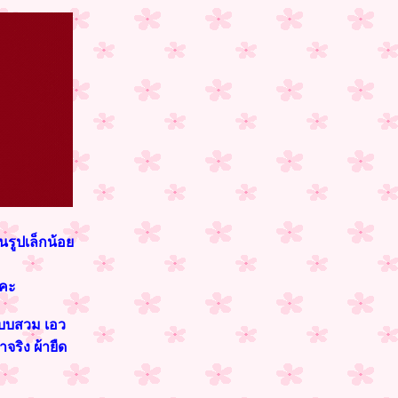
นรูปเล็กน้อย
งคะ
บบสวม เอว
จริง ผ้ายืด