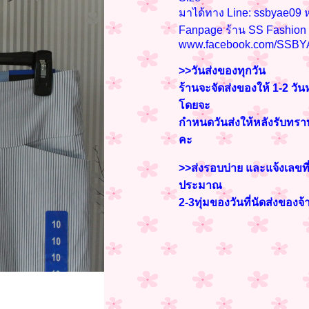
มาได้ทาง Line: ssbyae09 ห
Fanpage ร้าน SS Fashio
www.facebook.com/SSBY
>>วันส่งของทุกวัน
ร้านจะจัดส่งของให้ 1-2 วัน
โดยจะ
กำหนดวันส่งให้หลังรับท
คะ
>>ส่งรอบบ่าย และแจ้งเลขที่
ประมาณ
2-3
ทุ่มของวันที่นัดส่งของจ้