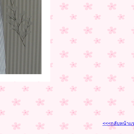
<<<กลับหน้าแ