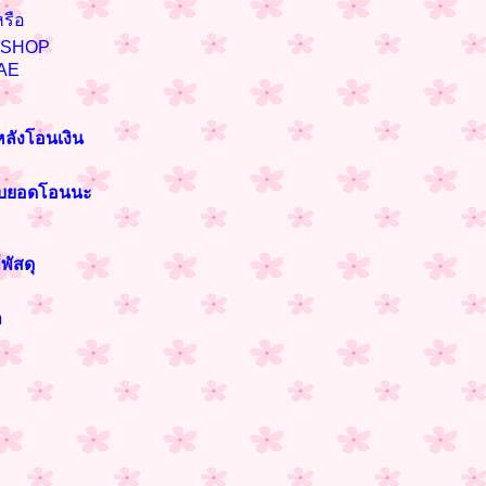
รือ
n SHOP
AE
หลังโอนเงิน
ราบยอดโอนนะ
พัสดุ
า