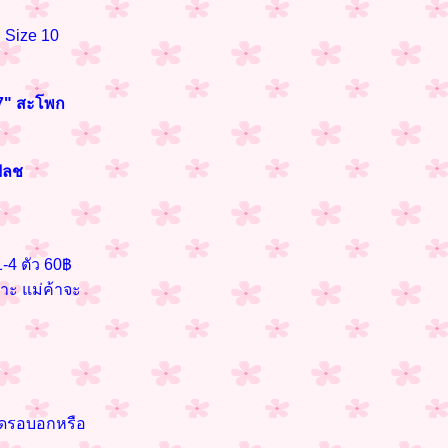
 Size 10
37" สะโพก
ฟลช
-4 ตัว 60฿
กาะ แม่ค้าจะ
นาดรอบอกหรือ