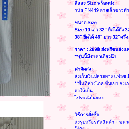
สีและ Size พร้อมส่ง
รหัส PN449 ลายเล็กขาวฟ้า
ขนาด Size
Size 10 เอว 32" ยืดได้ถึง 
38" ยืดได้ 46" ยาว 32"ครึ่ง
ราคา : 289฿ ส่งฟรีขนส่งแ
**รุ่นนี้มีราคาเดียวน๊า
ค่าจัดส่ง :
ส่งเก็บเงินปลายทาง แฟลช 1
**พื้นที่ห่างไกล ขึ้นเขา ลงเ
ส่งให้เป็น
ไปรษณีย์นะคะ
วิธีการสั่งซื้อ
ส่งรูปหรือรหัสสินค้า + ข
Size