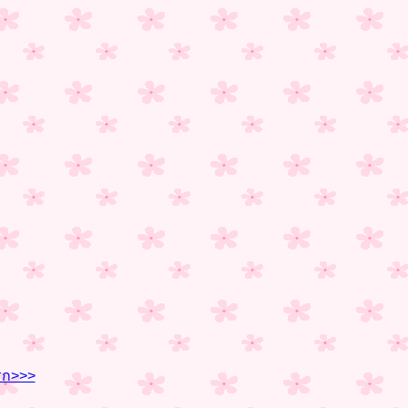
รก>>>