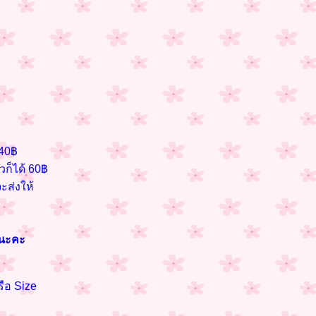
 40฿
ัวก็ได้ 60฿
จะส่งให้
้นะคะ
ือ Size