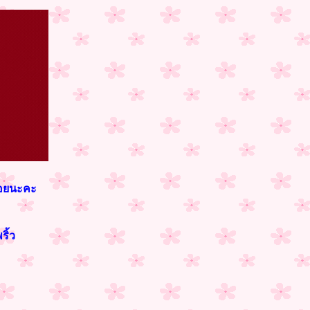
้อยนะคะ
ริ้ว