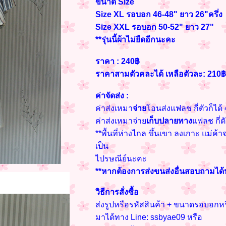
ขนาด Size
Size XL รอบอก 46-48" ยาว 26"ครึ่ง
Size XXL รอบอก 50-52" ยาว 27"
**รุ่นนี้ผ้าไม่ยืดอีกนะคะ
ราคา : 240฿
ราคาสามตัวคละได้ เหลือตัวละ: 210฿
ค่าจัดส่ง :
ค่าส่งเหมา
จ่าย
โอนส่งแฟลช กี่ตัวก็ได้
ค่าส่งเหมาจ่าย
เก็บปลายทาง
แฟลช กี่ต
**พื้นที่ห่างไกล ขึ้นเขา ลงเกาะ แม่ค้า
เป็น
ไปรษณีย์นะคะ
**หากต้องการส่งขนส่งอื่นสอบถามได
วิธีการสั่งซื้อ
ส่งรูปหรือรหัสสินค้า + ขนาดรอบอกหร
มาได้ทาง Line: ssbyae09 หรือ