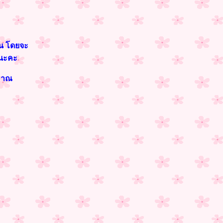
ิน โดยจะ
นนะคะ
ะมาณ