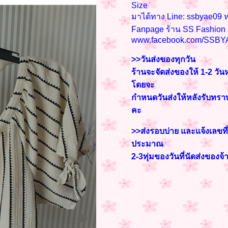
Size
มาได้ทาง Line: ssbyae09 ห
Fanpage ร้าน SS Fashio
www.facebook.com/SSBY
>>วันส่งของทุกวัน
ร้านจะจัดส่งของให้ 1-2 วัน
โดยจะ
กำหนดวันส่งให้หลังรับท
คะ
>>ส่งรอบบ่าย และแจ้งเลขที่
ประมาณ
2-3
ทุ่มของวันที่นัดส่งของจ้