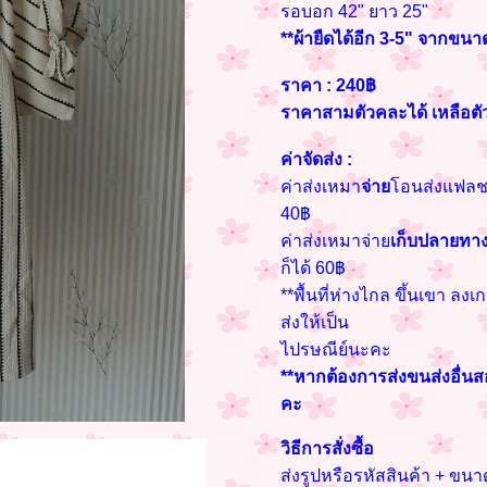
รอบอก 42" ยาว 25"
**ผ้ายืดได้อีก 3-5" จากขนา
ราคา : 240฿
ราคาสามตัวคละได้ เหลือตั
ค่าจัดส่ง :
ค่าส่งเหมา
จ่าย
โอนส่งแฟลช ก
40฿
ค่าส่งเหมาจ่าย
เก็บปลายทา
ก็ได้ 60฿
**พื้นที่ห่างไกล ขึ้นเขา ลงเ
ส่งให้เป็น
ไปรษณีย์นะคะ
**หากต้องการส่งขนส่งอื่น
คะ
วิธีการสั่งซื้อ
ส่งรูปหรือรหัสสินค้า + ข