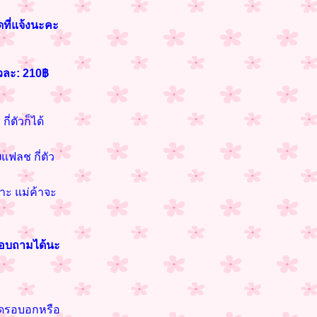
ดที่แจ้งนะคะ
วละ: 210฿
ี่ตัวก็ได้
ง
แฟลช กี่ตัว
กาะ แม่ค้าจะ
สอบถามได้นะ
นาดรอบอกหรือ