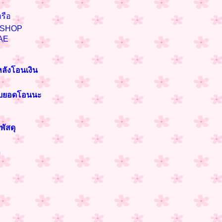
รือ
n SHOP
AE
หลังโอนเงิน
ราบยอดโอนนะ
พัสดุ
า