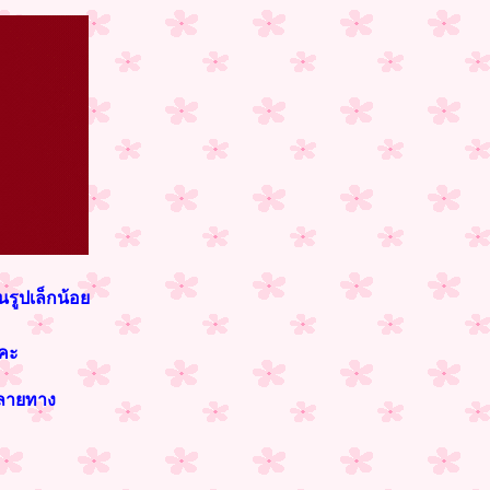
นรูปเล็กน้อย
งคะ
์ ลายทาง