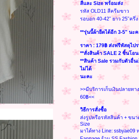
สีและ Size พร้อมส่ง
รหัส OLD11 สีครีมขาว
รอบอก 40-42" ยาว 25"ครึ่ง
**รุ่นนี้ผ้ายืดได้อีก 3-5" นะ
ราคา : 179฿ ส่งฟรีพัสดุไปร
**สั่งสินค้า SALE 2 ชิ้นโอ
**สินค้า Sale รวมกับตัวอื่น
ไม่ได้
นะคะ
>>มีบริการเก็บเงินปลายทางค
60฿<<
วิธีการสั่งซื้อ
ส่งรูปหรือรหัสสินค้า + ข
Size
มาได้ทาง Line: ssbyae09 ห
Fanpage ร้าน SS Fashio