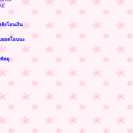
AE
หลังโอนเงิน
ราบยอดโอนนะ
พัสดุ
า