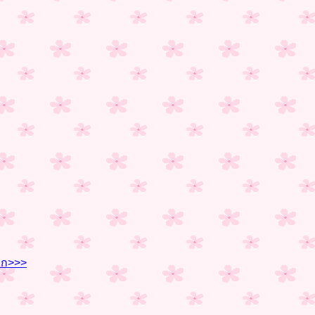
รก>>>