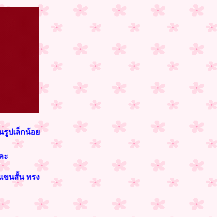
นรูปเล็กน้อย
งคะ
แขนสั้น ทรง