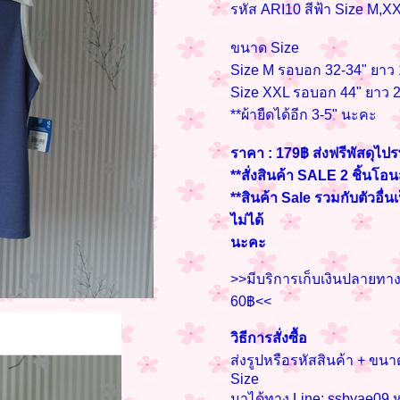
รหัส ARI10 สีฟ้า Size M,X
ขนาด Size
Size M รอบอก 32-34" ยาว 1
Size XXL รอบอก 44" ยาว 21
**ผ้ายืดได้อีก 3-5" นะคะ
ราคา : 179฿ ส่งฟรีพัสดุไปร
**สั่งสินค้า SALE 2 ชิ้นโอ
**สินค้า Sale รวมกับตัวอื่น
ไม่ได้
นะคะ
>>มีบริการเก็บเงินปลายทางค
60฿<<
วิธีการสั่งซื้อ
ส่งรูปหรือรหัสสินค้า + ข
Size
มาได้ทาง Line: ssbyae09 ห