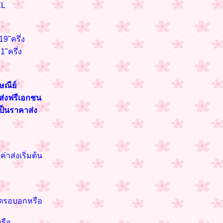
XL
9"ครึ่ง
"ครึ่ง
ษณีย์
นส่งฟรีเอกชน
เป็นราคาส่ง
่าส่งเริ่มต้น
นาดรอบอกหรือ
รือ