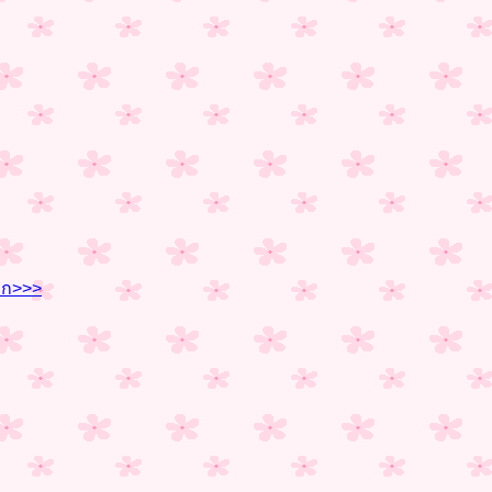
รก>>>