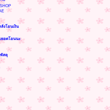
n SHOP
AE
หลังโอนเงิน
ราบยอดโอนนะ
พัสดุ
า