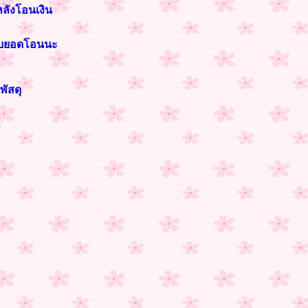
หลังโอนเงิน
ราบยอดโอนนะ
พัสดุ
า