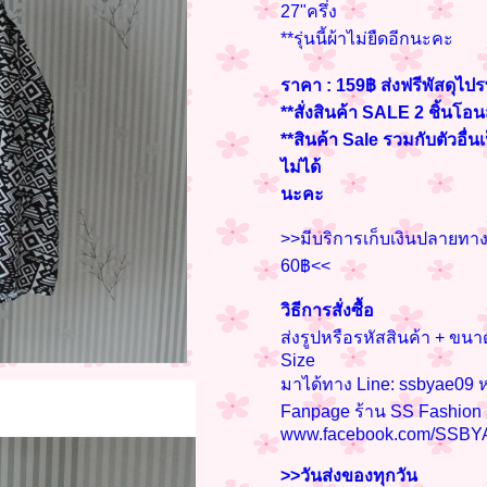
27"ครึ่ง
**รุ่นนี้ผ้าไม่ยืดอีกนะคะ
ราคา : 159฿ ส่งฟรีพัสดุไปร
**สั่งสินค้า SALE 2 ชิ้นโอ
**สินค้า Sale รวมกับตัวอื่น
ไม่ได้
นะคะ
>>มีบริการเก็บเงินปลายทางค
60฿<<
วิธีการสั่งซื้อ
ส่งรูปหรือรหัสสินค้า + ข
Size
มาได้ทาง Line: ssbyae09 ห
Fanpage ร้าน SS Fashio
www.facebook.com/SSBY
>>วันส่งของทุกวัน