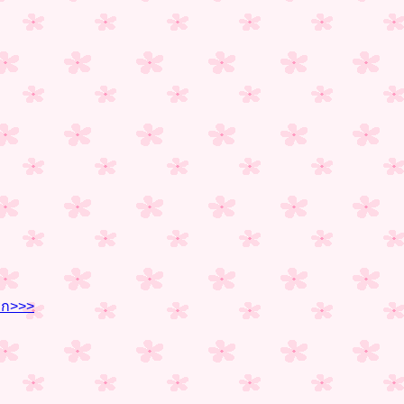
รก>>>