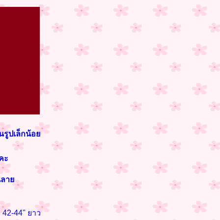
นรูปเล็กน้อย
งคะ
นลาย
 42-44" ยาว